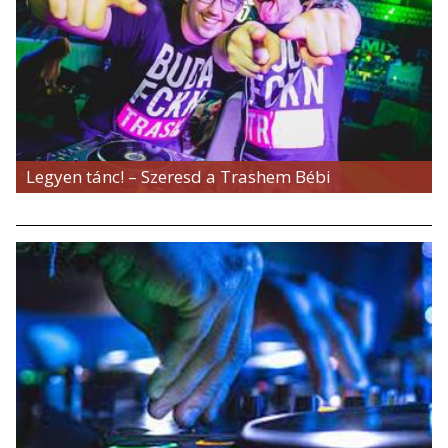
Legyen tánc! – Szeresd a Trashem Bébi