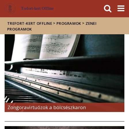
Események
ELTE a
Hírek
Trefort-kert Offline
sajtóban
>
>
TREFORT-KERT OFFLINE
PROGRAMOK
ZENEI
PROGRAMOK
Zongoravirtuózok a bölcsészkaron