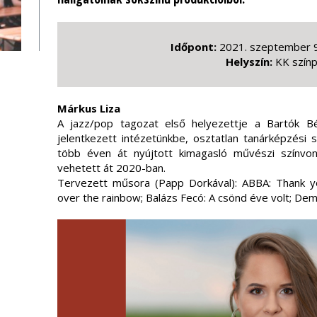
Időpont:
2021. szeptember 9
Helyszín:
KK szín
Márkus Liza
A jazz/pop tagozat első helyezettje a Bartók B
jelentkezett intézetünkbe, osztatlan tanárképzési 
több éven át nyújtott kimagasló művészi színvona
vehetett át 2020-ban.
Tervezett műsora (Papp Dorkával): ABBA: Thank y
over the rainbow; Balázs Fecó: A csönd éve volt; De