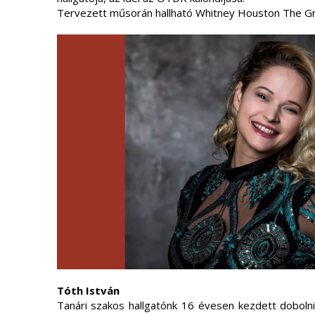
Tervezett műsorán hallható Whitney Houston The Gre
Tóth István
Tanári szakos hallgatónk 16 évesen kezdett doboln