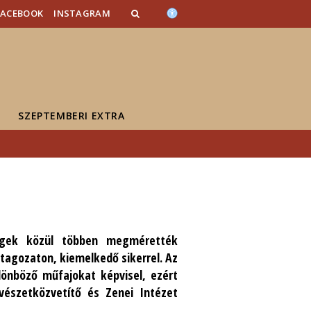
FACEBOOK
INSTAGRAM
SZEPTEMBERI EXTRA
égek közül többen megmérették
 tagozaton, kiemelkedő sikerrel. Az
lönböző műfajokat képvisel, ezért
vészetközvetítő és Zenei Intézet