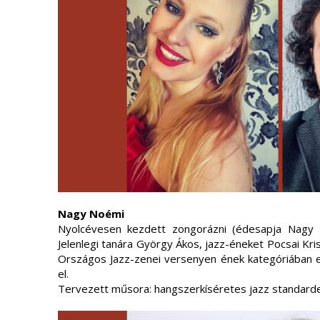
Nagy Noémi
Nyolcévesen kezdett zongorázni (édesapja Nagy I
Jelenlegi tanára György Ákos, jazz-éneket Pocsai Krisz
Országos Jazz-zenei versenyen ének kategóriában el
el.
Tervezett műsora: hangszerkíséretes jazz standarde