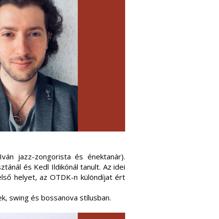
ván jazz-zongorista és énektanár).
tánál és Kedl Ildikónál tanult. Az idei
ső helyet, az OTDK-n különdíjat ért
k, swing és bossanova stílusban.