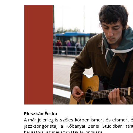
Pleszkán Écska
A már jelenleg is széles körben ismert és elismert
jazz-zongorista) a Kőbányai Zenei Stúdióban tanu
hallgatója, az idei az OTDK különdíjasa.