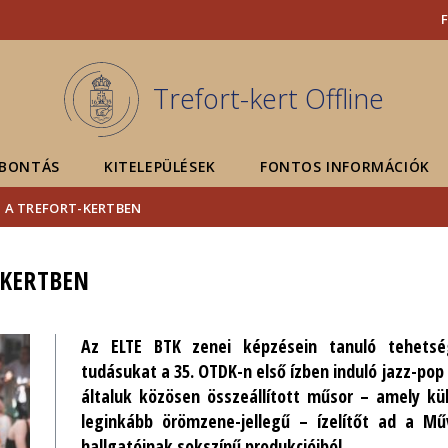
Események
ELTE a
Hírek
sajtóban
Trefort-kert Offline
 BONTÁS
KITELEPÜLÉSEK
FONTOS INFORMÁCIÓK
N A TREFORT-KERTBEN
-KERTBEN
Az ELTE BTK zenei képzésein tanuló tehets
tudásukat a 35. OTDK-n első ízben induló jazz-pop
általuk közösen összeállított műsor – amely kü
leginkább örömzene-jellegű – ízelítőt ad a Mű
hallgatóinak sokszínű produkcióiból.