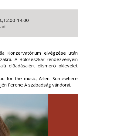
.,12.00-14.00
pad
éla Konzervatórium elvégzése után
szakra. A Bölcsészkar rendezvényein
lú előadásaiért elismerő oklevelet
ou for the music; Arlen: Somewhere
mjén Ferenc: A szabadság vándorai.