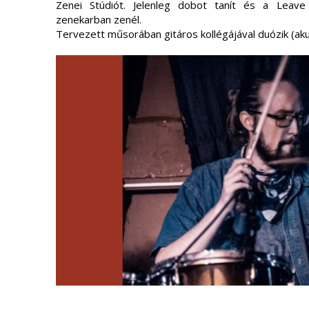
Zenei Stúdiót. Jelenleg dobot tanít és a Leav
zenekarban zenél.
Tervezett műsorában gitáros kollégájával duózik (akus