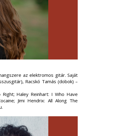
 hangszere az elektromos gitár. Saját
asszusgitár), Racskó Tamás (dobok) –
Right; Haley Reinhart: I Who Have
Cocaine; Jimi Hendrix: All Along The
u.