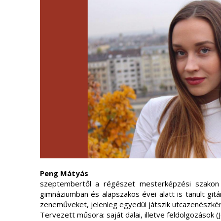
Peng Mátyás
szeptembertől a régészet mesterképzési szakon
gimnáziumban és alapszakos évei alatt is tanult git
zeneműveket, jelenleg egyedül játszik utcazenészként
Tervezett műsora: saját dalai, illetve feldolgozások (