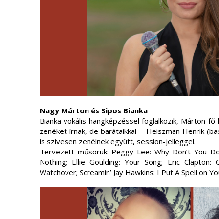
Nagy Márton és Sipos Bianka
Bianka vokális hangképzéssel foglalkozik, Márton fő
zenéket írnak, de barátaikkal − Heiszman Henrik (b
is szívesen zenélnek együtt, session-jelleggel.
Tervezett műsoruk: Peggy Lee: Why Don’t You Do 
Nothing; Ellie Goulding: Your Song; Eric Clapton: 
Watchover; Screamin’ Jay Hawkins: I Put A Spell on Yo