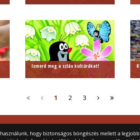
Ismerd meg a szláv kultúrákat!
K
1
2
3
tem
) használunk, hogy biztonságos böngészés mellett a legjobb