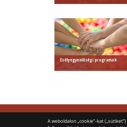
Esélyegyenlőségi programok
© 2025 Eötvös Loránd Tudományegye
Minden jog fenntartva.
A weboldalon „cookie”-kat („sütiket”
1053 Budapest, Egyetem tér 1–3.