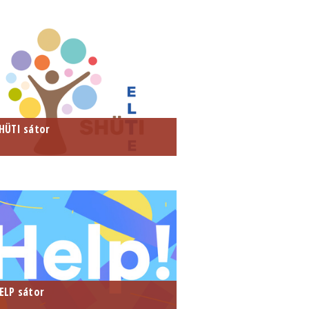
HÜTI sátor
ELP sátor