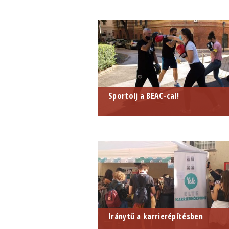
Sportolj a BEAC-cal!
Iránytű a karrierépítésben