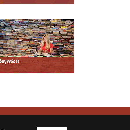
önyvvásár