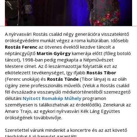
A nyírvasvári Rostás család négy generációra visszatekintő
örökségvédelmi munkát végez a roma kultúrában. Idősebb
Rostás Ferenc
az ötvenes évektől kezdve táncolt a
néptáncgyűjtő
Martin György
kamerája előtt (főleg botoló
táncot), 1998-ban pedig megkapta a Népművészet
Mestere címet. Az ő leszármazottjai folytatták ezt az
elkötelezett tevékenységet, így ifjabb
Rostás Tibor
(Ferenc unokája) és
Rostás Tünde
(Tibor lánya) is az oláh
cigány zene professzionális művelői. (Velük a Rostás család
fél évszázadra visszanyúló médiatörténetéből szemezgető
délutáni
Nyitott Romakép Műhely
programon
személyesen is találkozhatnak az érdeklődők). Zenekaruk az
Amaro Trajo, az egykori nyírvasvári Kék Láng Együttes
örökségének továbbvivője.
Szeretettel várunk mindenkit a koncertre és az azt követő
táncházba! A jó hangulat garantált!