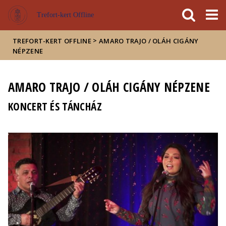
Események
ELTE a
Hírek
Trefort-kert Offline
sajtóban
>
TREFORT-KERT OFFLINE
AMARO TRAJO / OLÁH CIGÁNY
NÉPZENE
AMARO TRAJO / OLÁH CIGÁNY NÉPZENE
KONCERT ÉS TÁNCHÁZ