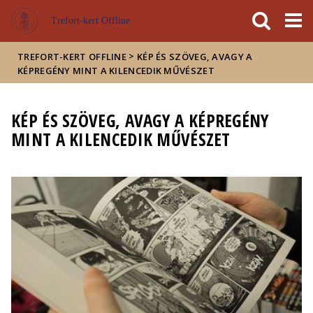
Események
ELTE a
Hírek
Trefort-kert Offline
sajtóban
>
TREFORT-KERT OFFLINE
KÉP ÉS SZÖVEG, AVAGY A
KÉPREGÉNY MINT A KILENCEDIK MŰVÉSZET
KÉP ÉS SZÖVEG, AVAGY A KÉPREGÉNY
MINT A KILENCEDIK MŰVÉSZET