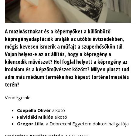
A mozivásznakat és a képernyőket a különböző
képregényadaptációk uralják az utóbbi évtizedekben,
mégis kevesen ismerik a műfajt a szuperhősőkön túl.
Vajon helyes-e az az állítás, hogy a képregény a
kilencedik művészet? Hol foglal helyett a képregény az
irodalom és a képzőművészet között? Milyen pluszt tud
adni más médium termékeihez képest történetmesélés
terén?
Vendégeink:
Csepella Olivér
alkotó
Felvidéki Miklós
alkotó
Gregor Lilla
, a Debreceni Egyetem doktori hallgatója