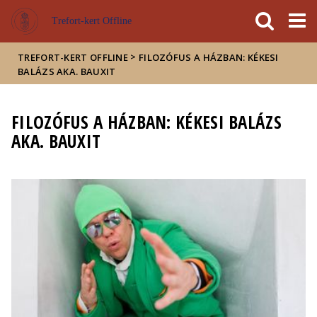
Események
ELTE a
Hírek
Trefort-kert Offline
sajtóban
>
TREFORT-KERT OFFLINE
FILOZÓFUS A HÁZBAN: KÉKESI
BALÁZS AKA. BAUXIT
FILOZÓFUS A HÁZBAN: KÉKESI BALÁZS
AKA. BAUXIT