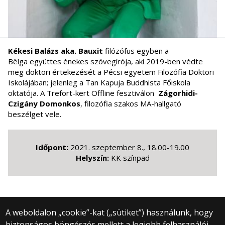
Kékesi Balázs aka. Bauxit
filózófus egyben a
Bëlga együttes énekes szövegírója, aki 2019-ben védte
meg doktori értekezését a Pécsi egyetem Filozófia Doktori
Iskolájában; jelenleg a Tan Kapuja Buddhista Főiskola
oktatója. A Trefort-kert Offline fesztiválon
Zágorhidi-
Czigány Domonkos
, filozófia szakos MA-hallgató
beszélget vele.
Időpont:
2021. szeptember 8., 18.00-19.00
Helyszín:
KK színpad
A weboldalon „cookie”-kat („sütiket”) használunk, hogy
biztonságos böngészés mellett a legjobb felhasználói